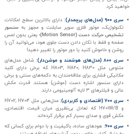
خواهید کرد.
سری ۹۰۰ (مدل‌های پرچمدار):
دارای بالاترین سطح امکانات
تکنولوژیک، موتور فلزی سوپر سایلنت و مجهز به
سنسور
تشخیص حرکت دست (Motion Sensor)
؛ یعنی بدون لمس
صفحه و فقط با تکان دادن دست جلوی هود، می‌توانید آن را
روشن و خاموش کنید یا دور موتور را تغییر دهید!
سری ۸۰۰ (مدل‌های هوشمند و موشن‌دار):
شامل مدل‌های
متنوعی مثل H803, H820, H830 که برخی دارای کلید
مکانیکی فشاری برای علاقه‌مندان به دکمه‌های سنتی و برخی
دارای سنسور اشاره دست (موشن) هستند. قدرت مکش
عالی و فیلترهای ۳ لایه آلومینیومی دارند.
سری ۷۰۰ (اقتصادی و کاربردی):
مدل‌هایی مثل H702, H704
و H701W/B که تعادل بی‌نظیری میان قیمت اقتصادی،
مکش قوی و صدای بسیار کم برقرار کرده‌اند.
سری ۶۰۰:
هودهای ساده، باکیفیت و با دوام برای کسانی که
به دنبال کارایی خالص بدون آپشن‌های اضافه هستند.