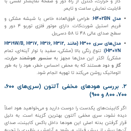
گاز و حرارت، کنترل از راه دور و صفحه نمایشگر لمسی با
قابلیت نمایش ساعت و تایمر.
مدل H402BN:
طراحی فوق‌العاده خاص با شیشه مشکی و
فریم استیل شورت‌کات. دارای موتور فلزی توربو ۴ دور و
سطح صدای عالی ۴۸ تا ۵۸ دسی‌بل.
مدل‌های سری H300 (مانند H319W/B, H317, H316, H312,
H307N):
تنوع رنگی بالا (مشکی، سفید با نوار آینه‌ای، تمام
مشکی). اکثر این مدل‌ها مجهز به
سنسور هوشمند حرارت،
گاز و دود
هستند که به محض احساس خطر، هود را به طور
اتوماتیک روشن می‌کند تا تهویه انجام شود.
۲. بررسی هودهای مخفی آلتون (سری‌های ۶۰۰،
۷۰۰، ۸۰۰ و ۹۰۰)
اگر کابینت‌های یکدست را دوست دارید و می‌خواهید هود اصلاً
دیده نشود، سری مخفی آلتون بهترین گزینه است. به دلیل
قرار گرفتن بدنه اصلی این هودها داخل باکس کابینت، صدای
آن‌ها بیش از پیش فیلتر می‌شود و آرامش بی‌نظیری را تجربه