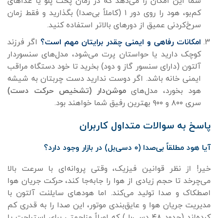
شما این امکان را می‌دهد که در زمان پخت پلو یا غذاهای
کم‌بو، هود را روی دور ۱ (کاملاً بی‌صدا) بگذارید و فقط زمان
سرخ‌کردنی عمیق از دورهای بالاتر استفاده کنید.
امکانات رفاهی و ایمنی چقدر برایتان مهم است؟
اگر فرزند
کوچک دارید یا حواستان پرت می‌شود، مدل‌های سنسوردار
آلتون (دارای سنسور گاز و دود) بخرید تا خود دستگاه مراقب
ایمنی خانه باشد. اگر دوست ندارید دست چربتان به شیشه
هود بخورد، مدل‌های
موشن‌دار (تشخیص حرکت دست)
سری ۸۰۰ و ۹۰۰ بهترین رفیق شما خواهند بود.
پاسخ به سوالات متداول کاربران
آیا هود مطلقاً بی‌صدا (۰ دسی‌بل) در بازار وجود دارد؟
خیر! از نظر قوانین فیزیک، وقتی پروانه‌ای با سرعت بالا
می‌چرخد تا حجم زیادی از هوا را جابه‌جا کند، حرکت جریان هوا
اصطکاک و صدا تولید می‌کند. اما هودهای سایلنت آلتون با
مدیریت جریان هوا و عایق‌بندی موتور، این صدا را به قدری کم
کرده‌اند (حدود ۴۸ دسی‌بل) که اصلاً مزاحمتی برای استراحت یا