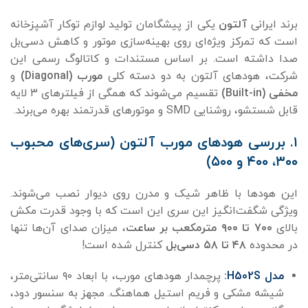
برند ایرانی
آلتون
یکی از پیشگامان تولید لوازم توکار آشپزخانه
است که تمرکز ویژه‌ای روی بهینه‌سازی موتور و کاهش دسی‌بل
صدا داشته است. بر اساس مستندات و کاتالوگ رسمی این
شرکت، هودهای آلتون به دو دسته کلی
مورب (Diagonal)
و
مخفی (Built-in)
تقسیم می‌شوند که همگی از فیلترهای ۳ لایه
قابل شستشو، روشنایی SMD و موتورهای قدرتمند بهره می‌برند.
۱. بررسی هودهای مورب آلتون (سری‌های محبوب
۳۰۰، ۴۰۰ و ۵۰۰)
این هودها با ظاهر شیک و مدرن روی دیوار نصب می‌شوند.
ویژگی شگفت‌انگیز این سری این است که با وجود قدرت مکش
بالای
۷۰۰ تا ۹۰۰ مترمکعب بر ساعت
، میزان صدای آن‌ها تنها
در محدوده
۴۸ تا ۵۸ دسی‌بل
کنترل شده است!
مدل H502S:
پرچمدار هودهای مورب، با ابعاد ۹۰ سانتی‌متر،
شیشه مشکی و فریم استیل هماهنگ. مجهز به سنسور دود،