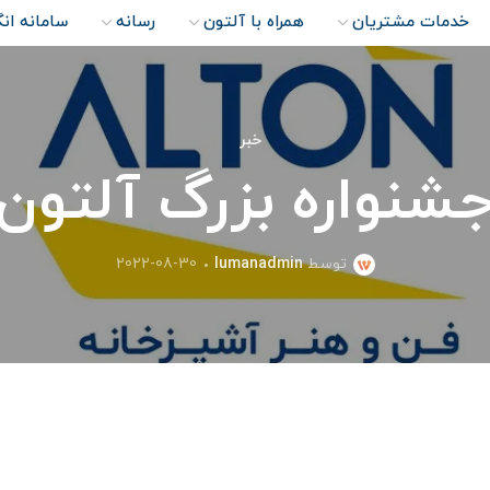
خدمات مشتریان
همراه با آلتون
رسانه
سامانه ان
خبر
شنواره بزرگ آلتون
توسط
lumanadmin
2022-08-30