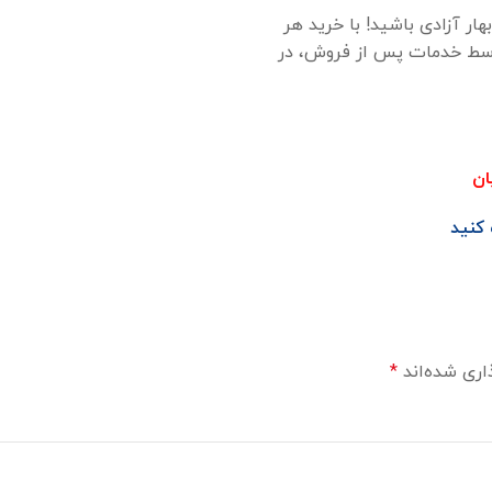
نده جایزه 2 دستگاه 206 و 100 ربع سکه بهار آزادی باشید! با خرید هر
توسط خدمات پس از فروش، در
 کنید
اری شده‌اند
*