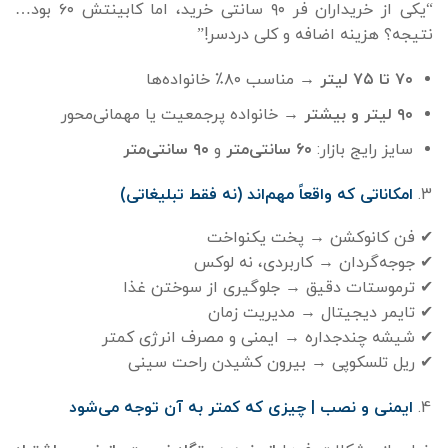
“یکی از خریداران فر ۹۰ سانتی خرید، اما کابینتش ۶۰ بود…
نتیجه؟ هزینه اضافه و کلی دردسر!”
۷۰
تا
۷۵
لیتر
→ مناسب ۸۰٪ خانواده‌ها
۹۰
لیتر و بیشتر
→ خانواده پرجمعیت یا مهمانی‌محور
سایز رایج بازار:
۶۰
سانتی‌متر
و
۹۰
سانتی‌متر
امکاناتی که واقعاً مهم‌اند (نه فقط تبلیغاتی)
✔ فن کانوکشن → پخت یکنواخت
✔ جوجه‌گردان → کاربردی، نه لوکس
✔ ترموستات دقیق → جلوگیری از سوختن غذا
✔ تایمر دیجیتال → مدیریت زمان
✔ شیشه چندجداره → ایمنی و مصرف انرژی کمتر
✔ ریل تلسکوپی → بیرون کشیدن راحت سینی
ایمنی و نصب | چیزی که کمتر به آن توجه می‌شود