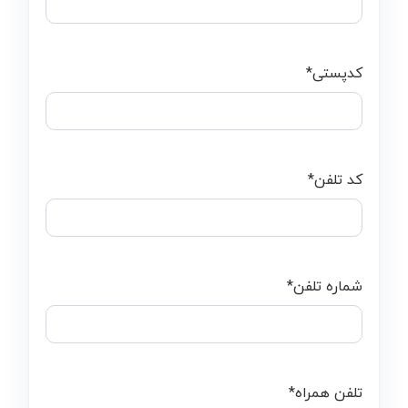
کدپستی
*
کد تلفن
*
شماره تلفن
*
تلفن همراه
*