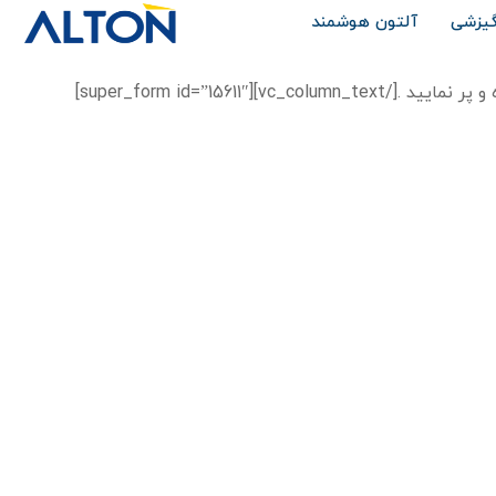
گیزشی
آلتون هوشمند
[vc_row][vc_column][vc_text_separator title=”فرم استخدام البا گاز”][vc_column_text]لطفا تمامی فیلدهای فرم را با دقت خوانده و پر نمایید .[/vc_column_text][super_form id=”15611″]